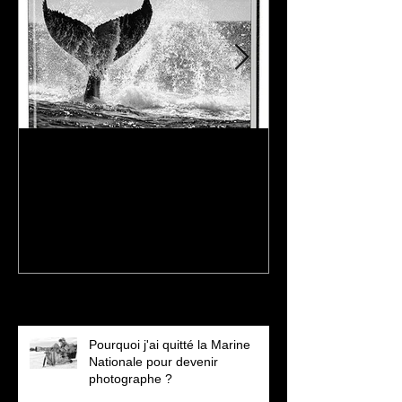
Un Nouveau Souffle - Livre
Au Masaï-Mara
de Grégory POL
Grégory POL -
2021
Posts récents
Pourquoi j'ai quitté la Marine
Nationale pour devenir
photographe ?