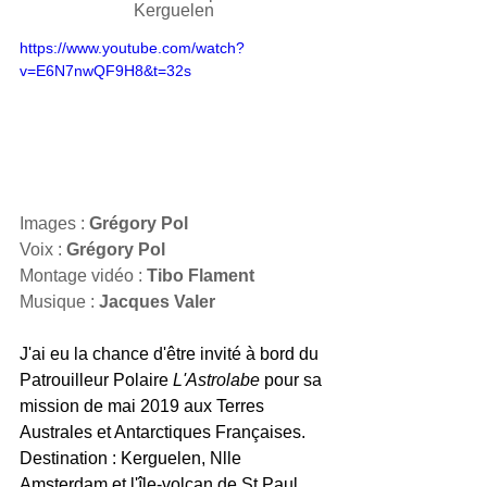
Kerguelen
https://www.youtube.com/watch?
v=E6N7nwQF9H8&t=32s
Images : 
Grégory Pol
Voix : 
Grégory Pol
Montage vidéo : 
Tibo Flament
Musique : 
Jacques Valer
J'ai eu la chance d'être invité à bord du 
Patrouilleur Polaire 
L'Astrolabe 
pour sa 
mission de mai 2019 aux Terres 
Australes et Antarctiques Françaises.
Destination : Kerguelen, Nlle 
Amsterdam et l'île-volcan de St Paul.