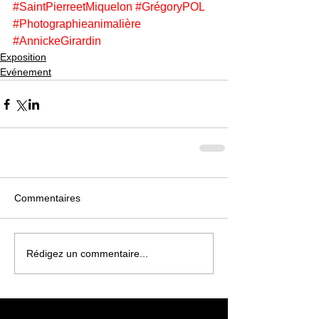
#SaintPierreetMiquelon
#GrégoryPOL
#Photographieanimalière
#AnnickeGirardin
Exposition
Evénement
Commentaires
Rédigez un commentaire...
À l'affiche