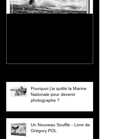
Un Nouveau Souffle - Livre
Au Masaï-Mara
de Grégory POL
Grégory POL -
2021
Posts récents
Pourquoi j'ai quitté la Marine
Nationale pour devenir
photographe ?
Un Nouveau Souffle - Livre de
Grégory POL