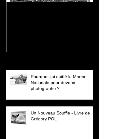
Un Nouveau Souffle - Livre
Au Masaï-Mara
de Grégory POL
Grégory POL -
2021
Posts récents
Pourquoi j'ai quitté la Marine
Nationale pour devenir
photographe ?
Un Nouveau Souffle - Livre de
Grégory POL